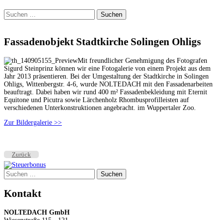
Suchen
nach:
Fassadenobjekt Stadtkirche Solingen Ohligs
Mit freundlicher Genehmigung des Fotografen
Sigurd Steinprinz können wir eine Fotogalerie von einem Projekt aus dem
Jahr 2013 präsentieren. Bei der Umgestaltung der Stadtkirche in Solingen
Ohligs, Wittenbergstr. 4-6, wurde NOLTEDACH mit den Fassadenarbeiten
beauftragt. Dabei haben wir rund 400 m² Fassadenbekleidung mit Eternit
Equitone und Picutra sowie Lärchenholz Rhombusprofilleisten auf
verschiedenen Unterkonstruktionen angebracht. im Wuppertaler Zoo.
Zur Bildergalerie >>
Zurück
Suchen
Dächer, Fasaden und mehr…
nach:
Kontakt
NOLTEDACH GmbH