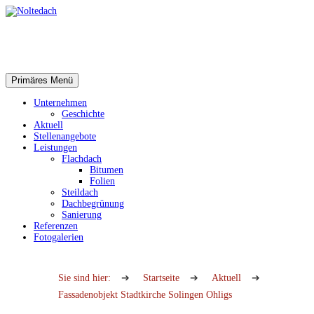
Suchen
Zum
Primäres Menü
Inhalt
Noltedach
springen
Unternehmen
Geschichte
Aktuell
Stellenangebote
Leistungen
Flachdach
Bitumen
Folien
Steildach
Dachbegrünung
Sanierung
Referenzen
Fotogalerien
Sie sind hier:
➔
Startseite
➔
Aktuell
➔
Fassadenobjekt Stadtkirche Solingen Ohligs