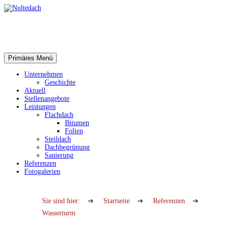
Suchen
Zum
Primäres Menü
Inhalt
Noltedach
springen
Unternehmen
Geschichte
Aktuell
Stellenangebote
Leistungen
Flachdach
Bitumen
Folien
Steildach
Dachbegrünung
Sanierung
Referenzen
Fotogalerien
Sie sind hier:
➔
Startseite
➔
Referenzen
➔
Wasserturm